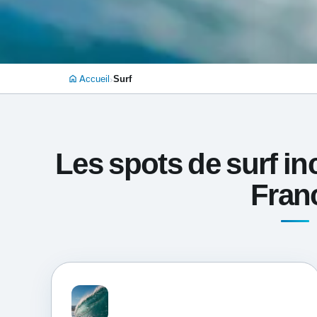
›
Accueil
Surf
home
Les spots de surf i
Fran