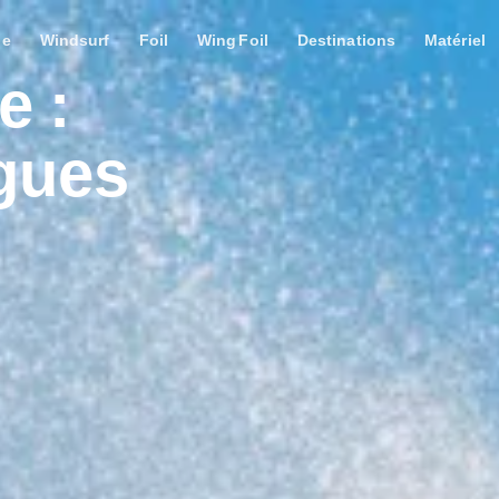
le
Windsurf
Foil
Wing Foil
Destinations
Matériel
e :
gues