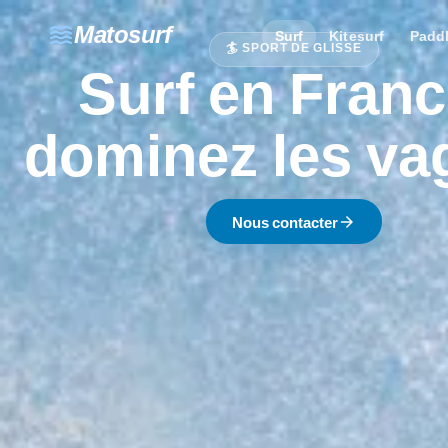
waves
Matosurf
Surf
Kitesurf
Padd
🏄 SPORT DE GLISSE
Surf en Franc
dominez les va
arrow_forward
Nous contacter