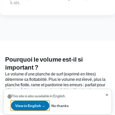
5–10 L.
Pourquoi le volume est-il si
important ?
Le volume d'une planche de surf (exprimé en litres)
détermine sa flottabilité. Plus le volume est élevé, plus la
planche flotte, rame et pardonne les erreurs : parfait pour
débuter. À l'inverse, un volume faible offre plus de
×
réactivité dans les vagues creuses, mais demande de
🌐
This site is also available in English.
l'expérience.
View in English →
No thanks
La règle de base
En tant que débutant, visez
au moins l'équivalent de