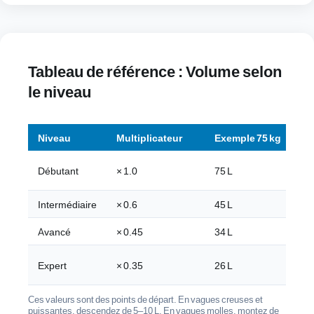
Tableau de référence : Volume selon
le niveau
Niveau
Multiplicateur
Exemple 75 kg
Débutant
× 1.0
75 L
Intermédiaire
× 0.6
45 L
Avancé
× 0.45
34 L
Expert
× 0.35
26 L
Ces valeurs sont des points de départ. En vagues creuses et
puissantes, descendez de 5–10 L. En vagues molles, montez de