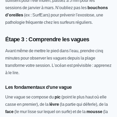
suffisent pour l'été indien, passez à 5 mm pour les
sessions de janvier à mars. N'oubliez pas les
bouchons
d'oreilles
(ex : SurfEars) pour prévenir l'exostose, une
pathologie fréquente chez les surfeurs réguliers.
Étape 3 : Comprendre les vagues
Avant même de mettre le pied dans l'eau, prendre cinq
minutes pour observer les vagues depuis la plage
transforme votre session. L'océan est prévisible : apprenez
à le lire.
Les fondamentaux d'une vague
Une vague se compose du
pic
(point le plus haut où elle
casse en premier), de la
lèvre
(la partie qui déferle), de la
face
(le mur lisse sur lequel on surfe) et de la
mousse
(la