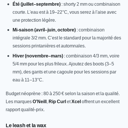
Été (juillet–septembre)
: shorty 2 mm ou combinaison
courte. L'eau est à 19–22°C, vous serez à l'aise avec
une protection légère.
Mi-saison (avril–juin, octobre)
: combinaison
intégrale 3/2 mm. C'est le standard pour la majorité des
sessions printanières et automnales.
Hiver (novembre–mars)
: combinaison 4/3 mm, voire
5/4 mm pour les plus frileux. Ajoutez des boots (3–5
mm), des gants et une cagoule pour les sessions par
eau à 11–13°C.
Budget néoprène : 80 à 250 € selon la saison et la qualité.
Les marques
O'Neill
,
Rip Curl
et
Xcel
offrent un excellent
rapport qualité-prix.
Le leash et la wax