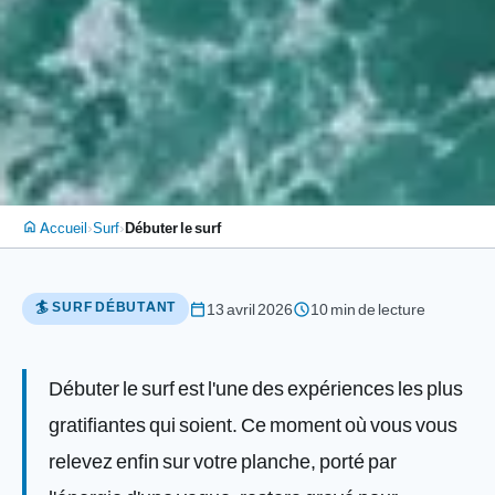
›
›
Accueil
Surf
Débuter le surf
home
🏄 SURF DÉBUTANT
calendar_today
schedule
13 avril 2026
10 min de lecture
Débuter le surf est l'une des expériences les plus
gratifiantes qui soient. Ce moment où vous vous
relevez enfin sur votre planche, porté par