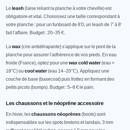
Le
leash
(laise reliant la planche à votre cheville) est
obligatoire et vital. Choisissez une taille correspondant à
votre planche : pour un funboard de 8'0, un leash de 7' à 8'
fait l'affaire. Budget : 20–35 €.
La
wax
(cire antidérapante) s'applique sur le pont de la
planche pour assurer l'adhérence de vos pieds. En eau
froide (France), optez pour une
wax cold water
(eau <
18°C) ou
cool water
(eau 14–20°C). Appliquez une
couche de base (basecoat) puis frottez en formant des
petits picots (bumps). Budget : 5–8 € le pain.
Les chaussons et le néoprène accessoire
En hiver, les
chaussons néoprènes
(boots) sont
indispensables sur les spots bretons et landais. 3 mm