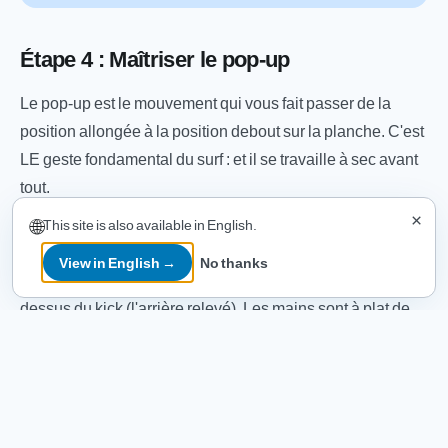
Étape 4 : Maîtriser le pop-up
Le pop-up est le mouvement qui vous fait passer de la
position allongée à la position debout sur la planche. C'est
LE geste fondamental du surf : et il se travaille à sec avant
tout.
×
🌐
This site is also available in English.
La position de départ
View in English →
No thanks
Allongé sur votre planche, sternum centré, pieds juste au-
dessus du kick (l'arrière relevé). Les mains sont à plat de
chaque côté, à la hauteur de la poitrine. Le nez de la
planche doit dépasser légèrement de l'eau (2 à 5 cm) : si
votre planche est bien choisie en volume, c'est
automatique.