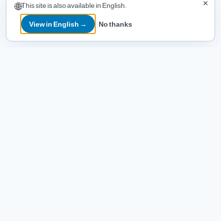
×
🌐
This site is also available in English.
culture riche. Taghazout est la Mecque du surf budget au
Maroc.
View in English →
No thanks
🇮🇩 Bali : Le paradis du surf
Spots :
Kuta, Canggu, Uluwatu, Padang Padang
Meilleure saison :
Avril–octobre (saison sèche, vent
offshore)
Prix surf camp :
400–800 € / semaine
Le + :
Des vagues pour tous les niveaux, une culture
unique, un coût de vie très bas, une communauté expat
surf. Bali est la destination de rêve de tout surfeur.
🗺️
Explorez toutes nos
destinations de surf
avec
des guides détaillés par spot : conditions,