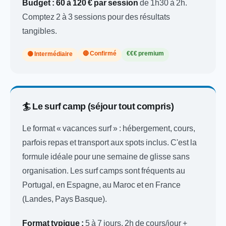
Budget :
60 à 120 € par session
de 1h30 à 2h.
Comptez 2 à 3 sessions pour des résultats
tangibles.
🔴 Confirmé
€€€ premium
🟡 Intermédiaire
🏄 Le surf camp (séjour tout compris)
Le format « vacances surf » : hébergement, cours,
parfois repas et transport aux spots inclus. C'est la
formule idéale pour une semaine de glisse sans
organisation. Les surf camps sont fréquents au
Portugal, en Espagne, au Maroc et en France
(Landes, Pays Basque).
Format typique :
5 à 7 jours, 2h de cours/jour +