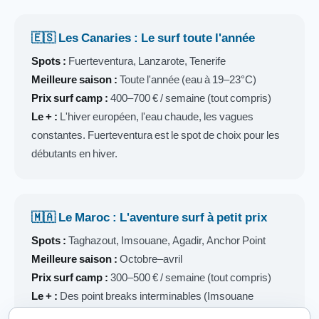
🇪🇸 Les Canaries : Le surf toute l'année
Spots :
Fuerteventura, Lanzarote, Tenerife
Meilleure saison :
Toute l'année (eau à 19–23°C)
Prix surf camp :
400–700 € / semaine (tout compris)
Le + :
L'hiver européen, l'eau chaude, les vagues
constantes. Fuerteventura est le spot de choix pour les
débutants en hiver.
🇲🇦 Le Maroc : L'aventure surf à petit prix
Spots :
Taghazout, Imsouane, Agadir, Anchor Point
Meilleure saison :
Octobre–avril
Prix surf camp :
300–500 € / semaine (tout compris)
Le + :
Des point breaks interminables (Imsouane
déroule sur 300 mètres !), des prix imbattables, une