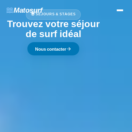
waves
Matosurf
🌍 SÉJOURS & STAGES
Trouvez votre séjour
de surf idéal
arrow_forward
Nous contacter