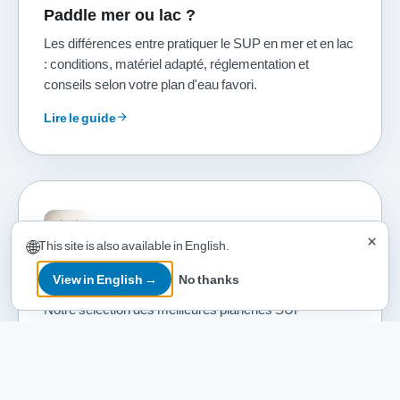
Paddle mer ou lac ?
Les différences entre pratiquer le SUP en mer et en lac
: conditions, matériel adapté, réglementation et
conseils selon votre plan d'eau favori.
Lire le guide
arrow_forward
×
🌐
This site is also available in English.
View in English →
No thanks
Meilleur paddle pas cher
Notre sélection des meilleures planches SUP
gonflables à petit budget : bon rapport qualité-prix,
testées et approuvées par nos riders.
Voir la sélection
arrow_forward