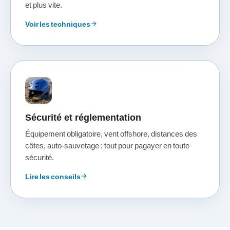
et plus vite.
Voir les techniques
arrow_forward
Sécurité et réglementation
Équipement obligatoire, vent offshore, distances des
côtes, auto-sauvetage : tout pour pagayer en toute
sécurité.
Lire les conseils
arrow_forward