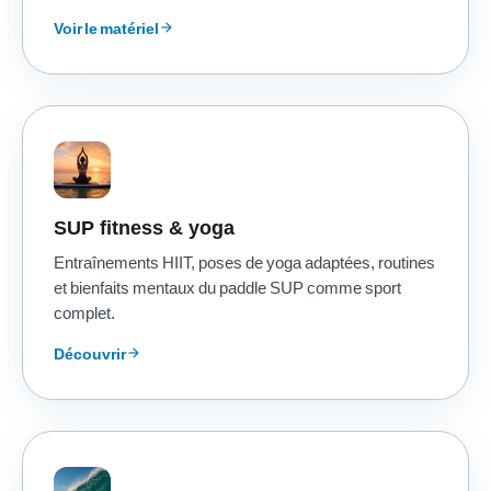
Voir le matériel
arrow_forward
SUP fitness & yoga
Entraînements HIIT, poses de yoga adaptées, routines
et bienfaits mentaux du paddle SUP comme sport
complet.
Découvrir
arrow_forward