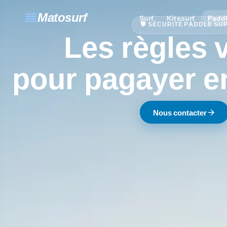
waves
Matosurf
Surf
Kitesurf
Padd
🛡️ SÉCURITÉ PADDLE SU
Les règles v
pour pagayer e
arrow_forward
Nous contacter