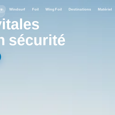
le
Windsurf
Foil
Wing Foil
Destinations
Matériel
P
itales
n sécurité