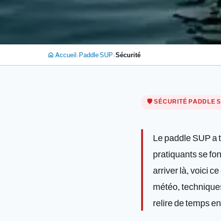
›
›
Accueil
Paddle SUP
Sécurité
home
🛡️ SÉCURITÉ PADDLE 
Le paddle SUP a t
pratiquants se fon
arriver là, voici 
météo, techniques
relire de temps e