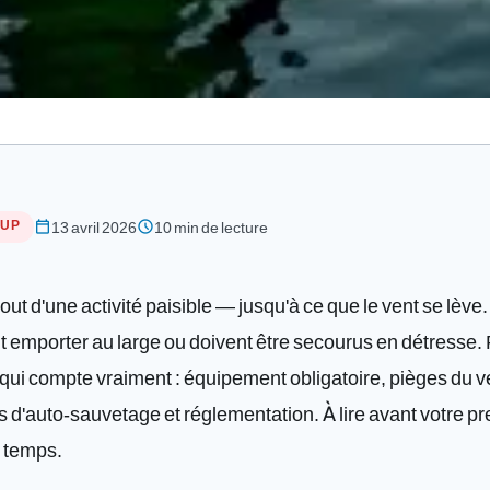
SUP
calendar_today
schedule
13 avril 2026
10 min de lecture
out d'une activité paisible — jusqu'à ce que le vent se lèv
t emporter au large ou doivent être secourus en détresse. 
ce qui compte vraiment : équipement obligatoire, pièges du ve
 d'auto-sauvetage et réglementation. À lire avant votre pr
n temps.