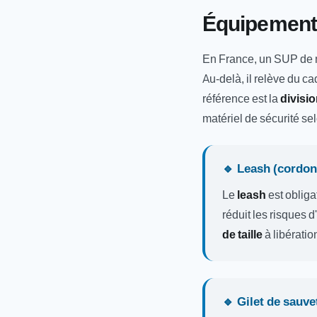
Équipement 
En France, un SUP de 
Au-delà, il relève du c
référence est la
divisi
matériel de sécurité sel
🔹 Leash (cordon
Le
leash
est obliga
réduit les risques 
de taille
à libératio
🔹 Gilet de sauvet