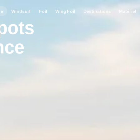
le
Windsurf
Foil
Wing Foil
Destinations
Matériel
pots
nce