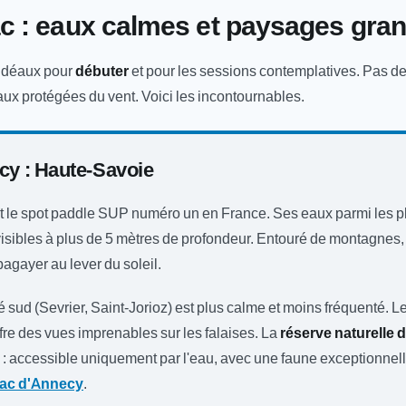
ac : eaux calmes et paysages gra
 idéaux pour
débuter
et pour les sessions contemplatives. Pas d
ux protégées du vent. Voici les incontournables.
ecy : Haute-Savoie
t le spot paddle SUP numéro un en France. Ses eaux parmi les p
isibles à plus de 5 mètres de profondeur. Entouré de montagnes, i
agayer au lever du soleil.
é sud (Sevrier, Saint-Jorioz) est plus calme et moins fréquenté. L
ffre des vues imprenables sur les falaises. La
réserve naturelle 
au : accessible uniquement par l'eau, avec une faune exceptionnel
lac d'Annecy
.