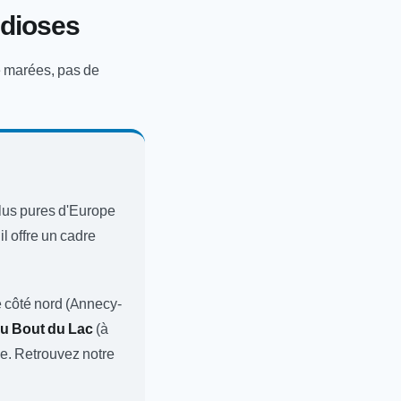
ndioses
e marées, pas de
lus pures d'Europe
l offre un cadre
e côté nord (Annecy-
du Bout du Lac
(à
le. Retrouvez notre