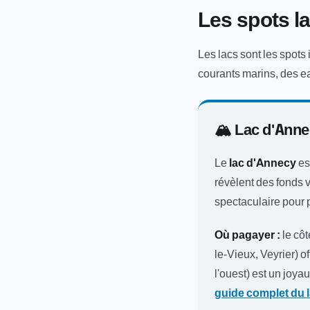
Les spots l
Les lacs sont les spots
courants marins, des ea
🏔️ Lac d'Ann
Le
lac d'Annecy
es
révèlent des fonds v
spectaculaire pour p
Où pagayer :
le côt
le-Vieux, Veyrier) o
l'ouest) est un joy
guide complet du 