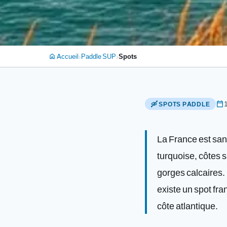
›
›
Accueil
Paddle SUP
Spots
home
calendar_today
🛶 SPOTS PADDLE
La France est sans
turquoise, côtes s
gorges calcaires. 
existe un spot fra
côte atlantique.