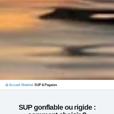
›
›
Accueil
Matériel
SUP & Pagaies
home
SUP gonflable ou rigide :