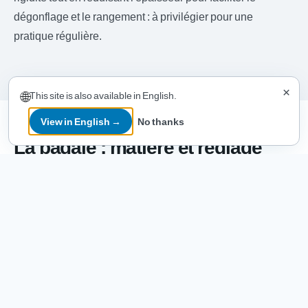
dégonflage et le rangement : à privilégier pour une
pratique régulière.
×
🌐
This site is also available in English.
View in English →
No thanks
La pagaie : matière et réglage
Une pagaie mal choisie fatigue en une heure : voici
comment choisir selon votre usage et votre budget.
Aluminium, fibre de verre ou carbone
Le choix du matériau impacte directement votre endurance