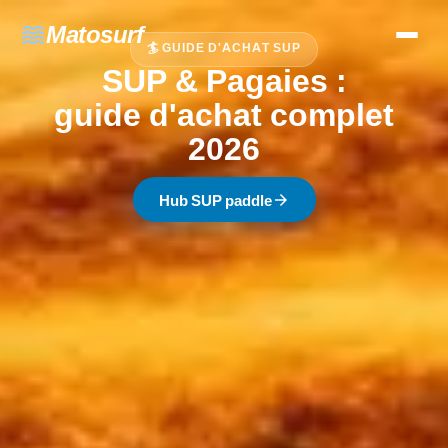
waves
Matosurf
🏄 GUIDE D'ACHAT SUP
SUP & Pagaies :
guide d'achat complet
2026
arrow_forward
Hub SUP paddle