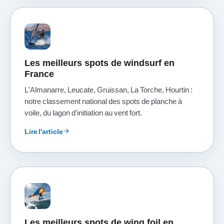
Les meilleurs spots de windsurf en
France
L'Almanarre, Leucate, Gruissan, La Torche, Hourtin :
notre classement national des spots de planche à
voile, du lagon d'initiation au vent fort.
Lire l'article
arrow_forward
Les meilleurs spots de wing foil en