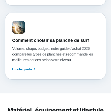
Comment choisir sa planche de surf
Volume, shape, budget : notre guide d'achat 2026
compare les types de planches et recommande les
meilleures options selon votre niveau.
Lire le guide
arrow_forward
Matériel, équipement et lifestyle