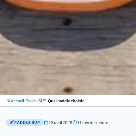
›
›
Accueil
Paddle SUP
Quel paddle choisir
home
calendar_today
schedule
13 avril 2026
11 min de lecture
🛶 PADDLE SUP