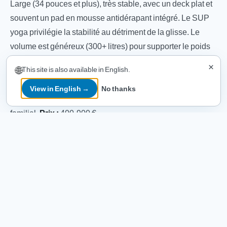
Large (34 pouces et plus), très stable, avec un deck plat et
souvent un pad en mousse antidérapant intégré. Le SUP
yoga privilégie la stabilité au détriment de la glisse. Le
volume est généreux (300+ litres) pour supporter le poids
du rider en position debout, à genoux ou allongé sans que
×
🌐
This site is also available in English.
la planche ne s'enfonce.
View in English →
No thanks
Idéal pour :
SUP yoga, méditation, fitness sur l'eau, usage
familial.
Prix :
400-900 €.
Tableau récapitulatif
TYPE
LONGUEUR
LARGEUR
10'6 – 11'6
32 – 34"
All-round