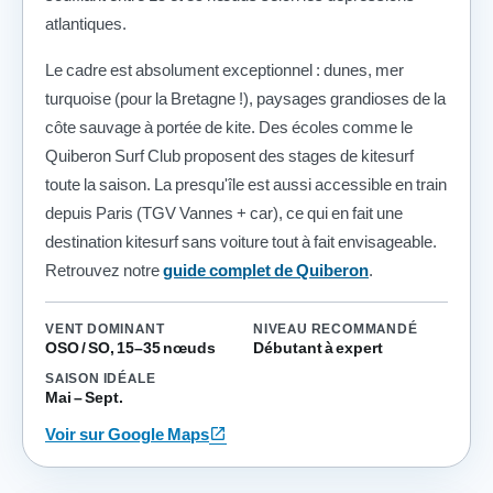
atlantiques.
Le cadre est absolument exceptionnel : dunes, mer
turquoise (pour la Bretagne !), paysages grandioses de la
côte sauvage à portée de kite. Des écoles comme le
Quiberon Surf Club proposent des stages de kitesurf
toute la saison. La presqu'île est aussi accessible en train
depuis Paris (TGV Vannes + car), ce qui en fait une
destination kitesurf sans voiture tout à fait envisageable.
Retrouvez notre
guide complet de Quiberon
.
VENT DOMINANT
NIVEAU RECOMMANDÉ
OSO / SO, 15–35 nœuds
Débutant à expert
SAISON IDÉALE
Mai – Sept.
open_in_new
Voir sur Google Maps