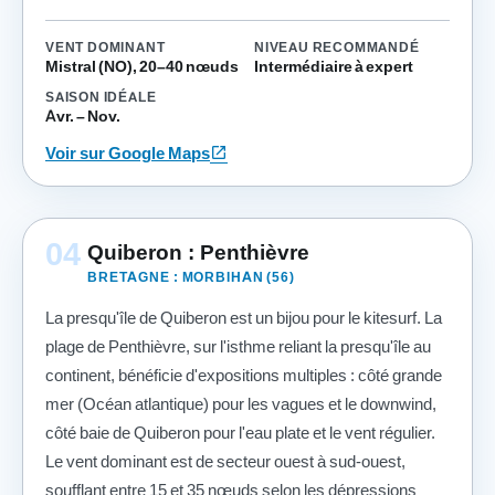
VENT DOMINANT
NIVEAU RECOMMANDÉ
Mistral (NO), 20–40 nœuds
Intermédiaire à expert
SAISON IDÉALE
Avr. – Nov.
open_in_new
Voir sur Google Maps
04
Quiberon : Penthièvre
BRETAGNE : MORBIHAN (56)
La presqu'île de Quiberon est un bijou pour le kitesurf. La
plage de Penthièvre, sur l'isthme reliant la presqu'île au
continent, bénéficie d'expositions multiples : côté grande
mer (Océan atlantique) pour les vagues et le downwind,
côté baie de Quiberon pour l'eau plate et le vent régulier.
Le vent dominant est de secteur ouest à sud-ouest,
soufflant entre 15 et 35 nœuds selon les dépressions