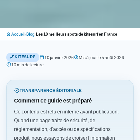
›
›
Accueil
Blog
Les 10 meilleurs spots de kitesurf en France
home
🪁 KITESURF
calendar_today
update
10 janvier 2026
Mis à jour le 5 août 2026
schedule
10 min de lecture
verified
TRANSPARENCE ÉDITORIALE
Comment ce guide est préparé
Ce contenu est relu en interne avant publication.
Quand une page traite de sécurité, de
réglementation, d'accès ou de spécifications
produit, nous essayons de croiser l'information