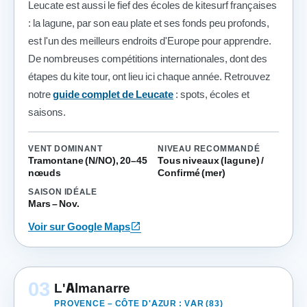
Leucate est aussi le fief des écoles de kitesurf françaises
: la lagune, par son eau plate et ses fonds peu profonds,
est l'un des meilleurs endroits d'Europe pour apprendre.
De nombreuses compétitions internationales, dont des
étapes du kite tour, ont lieu ici chaque année. Retrouvez
notre
guide complet de Leucate
: spots, écoles et
saisons.
VENT DOMINANT
NIVEAU RECOMMANDÉ
Tramontane (N/NO), 20–45
Tous niveaux (lagune) /
nœuds
Confirmé (mer)
SAISON IDÉALE
Mars – Nov.
open_in_new
Voir sur Google Maps
03
L'Almanarre
PROVENCE – CÔTE D'AZUR : VAR (83)