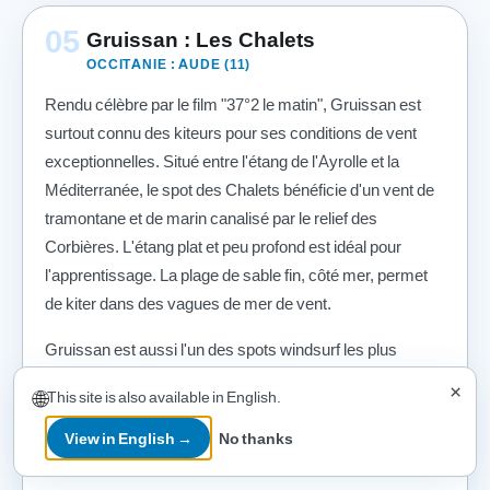
05
Gruissan : Les Chalets
OCCITANIE : AUDE (11)
Rendu célèbre par le film "37°2 le matin", Gruissan est
surtout connu des kiteurs pour ses conditions de vent
exceptionnelles. Situé entre l'étang de l'Ayrolle et la
Méditerranée, le spot des Chalets bénéficie d'un vent de
tramontane et de marin canalisé par le relief des
Corbières. L'étang plat et peu profond est idéal pour
l'apprentissage. La plage de sable fin, côté mer, permet
de kiter dans des vagues de mer de vent.
Gruissan est aussi l'un des spots windsurf les plus
réputés d'Europe : une tradition que le kitesurf a
×
🌐
This site is also available in English.
naturellement intégrée. Plusieurs écoles et shops de
location sont présents au cœur de la station balnéaire.
View in English →
No thanks
Retrouvez notre
guide complet de Gruissan
.