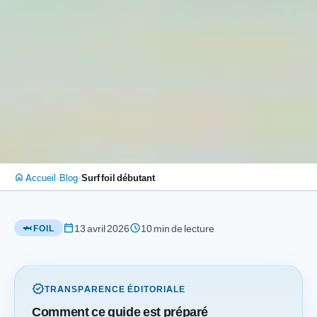
›
›
Accueil
Blog
Surf foil débutant
home
calendar_today
schedule
13 avril 2026
10 min de lecture
🦈 FOIL
verified
TRANSPARENCE ÉDITORIALE
Comment ce guide est préparé