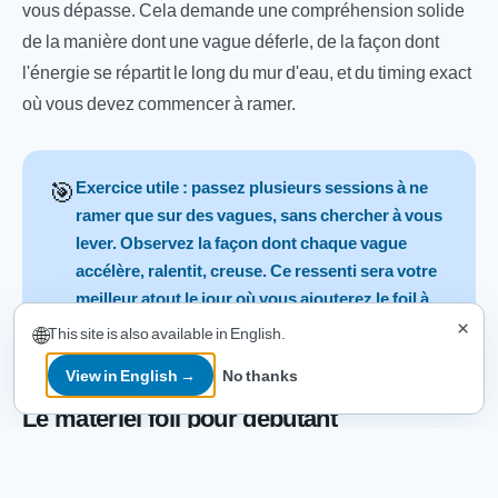
vous dépasse. Cela demande une compréhension solide
de la manière dont une vague déferle, de la façon dont
l'énergie se répartit le long du mur d'eau, et du timing exact
où vous devez commencer à ramer.
🎯
Exercice utile : passez plusieurs sessions à ne
ramer que sur des vagues, sans chercher à vous
lever. Observez la façon dont chaque vague
accélère, ralentit, creuse. Ce ressenti sera votre
meilleur atout le jour où vous ajouterez le foil à
×
l'équation.
🌐
This site is also available in English.
View in English →
No thanks
Le matériel foil pour débutant
Le choix du matériel est l'étape la plus critique pour un foil
surf débutant. Un foil trop technique vous freinera dans