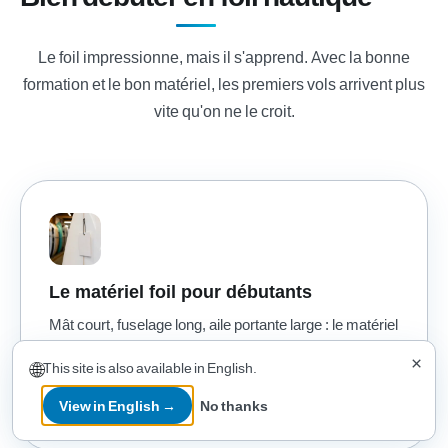
Le foil impressionne, mais il s'apprend. Avec la bonne
formation et le bon matériel, les premiers vols arrivent plus
vite qu'on ne le croit.
Le matériel foil pour débutants
Mât court, fuselage long, aile portante large : le matériel
foil débutant facilite la mise en l'air. Notre guide de
×
🌐
This site is also available in English.
sélection 2026.
View in English →
No thanks
En savoir plus
arrow_forward