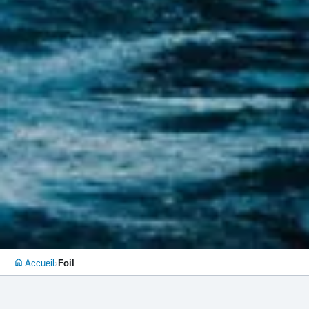
›
Accueil
Foil
home