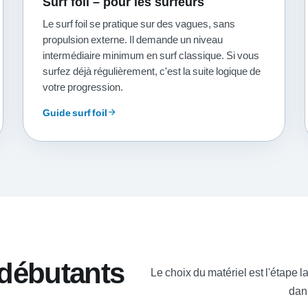
Surf foil – pour les surfeurs
Le surf foil se pratique sur des vagues, sans
propulsion externe. Il demande un niveau
intermédiaire minimum en surf classique. Si vous
surfez déjà régulièrement, c'est la suite logique de
votre progression.
Guide surf foil
arrow_forward
r débutants
Le choix du matériel est l'étape la
dan