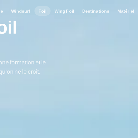
le
Windsurf
Foil
Wing Foil
Destinations
Matériel
oil
nne formation et le
qu'on ne le croit.