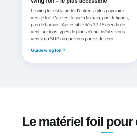
Wing foil – le plus accessible
Le wing foil est la porte d'entrée la plus populaire
vers le foil. L'aile est tenue à la main, pas de lignes,
pas de harnais. Accessible dès 12-15 nœuds de
vent, sur tous types de plans d'eau. Idéal si vous
venez du SUP ou que vous partez de zéro.
Guide wing foil
arrow_forward
Le matériel foil pou