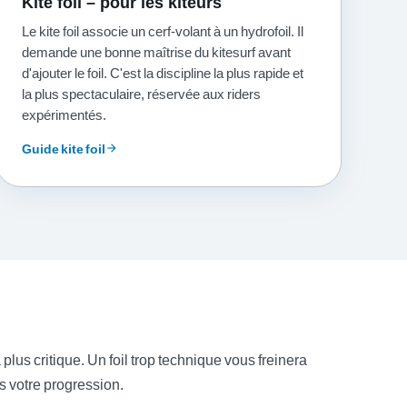
Kite foil – pour les kiteurs
Le kite foil associe un cerf-volant à un hydrofoil. Il
demande une bonne maîtrise du kitesurf avant
d'ajouter le foil. C'est la discipline la plus rapide et
la plus spectaculaire, réservée aux riders
expérimentés.
Guide kite foil
arrow_forward
 plus critique. Un foil trop technique vous freinera
s votre progression.