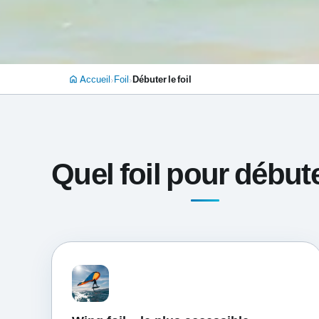
›
›
Accueil
Foil
Débuter le foil
home
Quel foil pour début