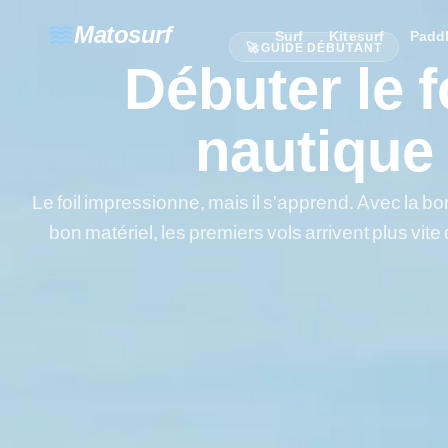
waves
Matosurf
Surf
Kitesurf
Padd
🚀 GUIDE DÉBUTANT
Débuter le f
nautique
Le foil impressionne, mais il s'apprend. Avec la bo
bon matériel, les premiers vols arrivent plus vite 