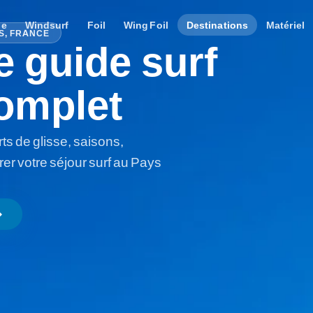
le
Windsurf
Foil
Wing Foil
Destinations
Matériel
S, FRANCE
e guide surf
complet
ts de glisse, saisons,
er votre séjour surf au Pays
ward