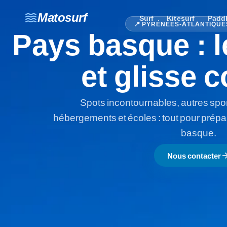
waves
Matosurf
Surf
Kitesurf
Padd
📍 PYRÉNÉES-ATLANTIQUE
Pays basque : l
et glisse 
Spots incontournables, autres spor
hébergements et écoles : tout pour prépar
basque.
arrow_for
Nous contacter