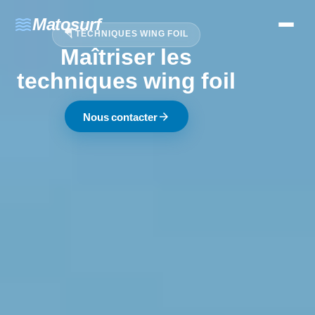
waves
Matosurf
🪂 TECHNIQUES WING FOIL
Maîtriser les
techniques wing foil
arrow_forward
Nous contacter