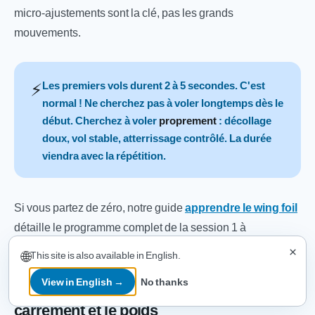
micro-ajustements sont la clé, pas les grands
mouvements.
⚡
Les premiers vols durent 2 à 5 secondes. C'est
normal ! Ne cherchez pas à voler longtemps dès le
début. Cherchez à voler
proprement
: décollage
doux, vol stable, atterrissage contrôlé. La durée
viendra avec la répétition.
Si vous partez de zéro, notre guide
apprendre le wing foil
détaille le programme complet de la session 1 à
l'autonomie.
×
🌐
This site is also available in English.
View in English →
No thanks
4. Le vol stable : gérer la hauteur, le
carrement et le poids