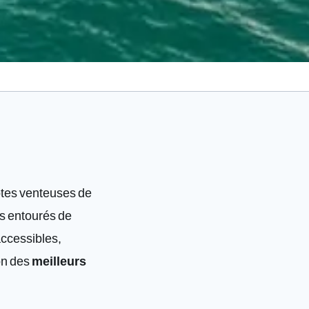
côtes venteuses de
es entourés de
accessibles,
zon des
meilleurs