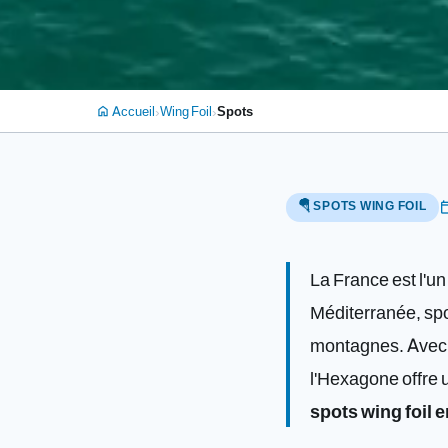
›
›
Accueil
Wing Foil
Spots
home
🪂 SPOTS WING FOIL
calendar
La France est l'un
Méditerranée, spo
montagnes. Avec d
l'Hexagone offre u
spots wing foil 