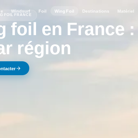
le
Windsurf
Foil
Wing Foil
Destinations
Matériel
NG FOIL FRANCE
 foil en France :
ar région
arrow_forward
ntacter