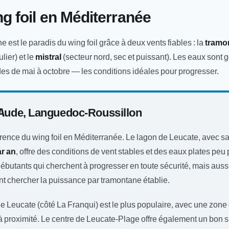
g foil en Méditerranée
 est le paradis du wing foil grâce à deux vents fiables : la
tramo
ulier) et le
mistral
(secteur nord, sec et puissant). Les eaux sont 
es de mai à octobre — les conditions idéales pour progresser.
 Aude, Languedoc-Roussillon
érence du wing foil en Méditerranée. Le lagon de Leucate, avec s
ar an
, offre des conditions de vent stables et des eaux plates peu 
débutants qui cherchent à progresser en toute sécurité, mais aussi
t chercher la puissance par tramontane établie.
e Leucate (côté La Franqui) est le plus populaire, avec une zone 
g à proximité. Le centre de Leucate-Plage offre également un bon 