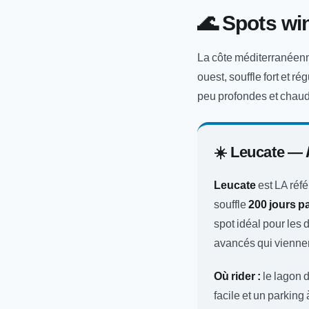
🌊 Spots win
La côte méditerranéenne
ouest, souffle fort et rég
peu profondes et chaud
☀️ Leucate —
Leucate
est LA réf
souffle
200 jours p
spot idéal pour les 
avancés qui viennen
Où rider :
le lagon d
facile et un parkin