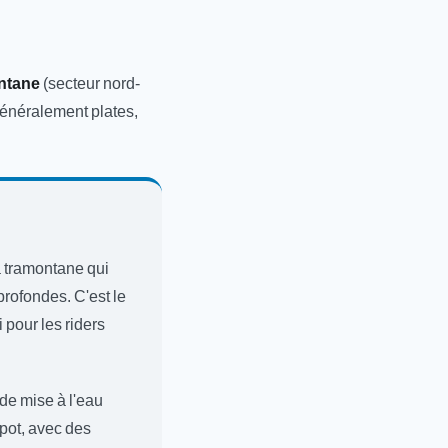
ntane
(secteur nord-
généralement plates,
a tramontane qui
profondes. C'est le
 pour les riders
de mise à l'eau
spot, avec des