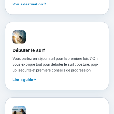
Voir la destination
arrow_forward
Débuter le surf
Vous partez en séjour surf pour la première fois ? On
vous explique tout pour débuter le surf : posture, pop-
up, sécurité et premiers conseils de progression.
Lire le guide
arrow_forward