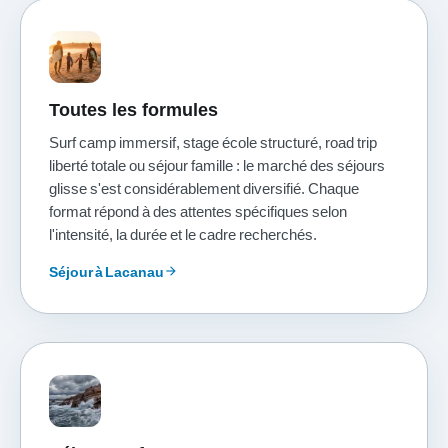
Toutes les formules
Surf camp immersif, stage école structuré, road trip
liberté totale ou séjour famille : le marché des séjours
glisse s'est considérablement diversifié. Chaque
format répond à des attentes spécifiques selon
l'intensité, la durée et le cadre recherchés.
Séjour à Lacanau
arrow_forward