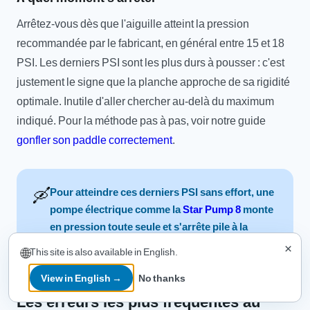
Arrêtez-vous dès que l'aiguille atteint la pression
recommandée par le fabricant, en général entre 15 et 18
PSI. Les derniers PSI sont les plus durs à pousser : c'est
justement le signe que la planche approche de sa rigidité
optimale. Inutile d'aller chercher au-delà du maximum
indiqué. Pour la méthode pas à pas, voir notre guide
gonfler son paddle correctement
.
🛶
Pour atteindre ces derniers PSI sans effort, une
pompe électrique comme la
Star Pump 8
monte
en pression toute seule et s'arrête pile à la
valeur réglée.
×
🌐
This site is also available in English.
View in English →
No thanks
Les erreurs les plus fréquentes au