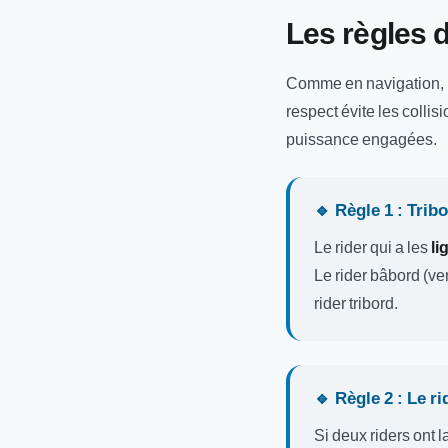
Les règles d
Comme en navigation, le
respect évite les collis
puissance engagées.
🔹 Règle 1 : Trib
Le rider qui a les
li
Le rider bâbord (ve
rider tribord.
🔹 Règle 2 : Le r
Si deux riders ont 