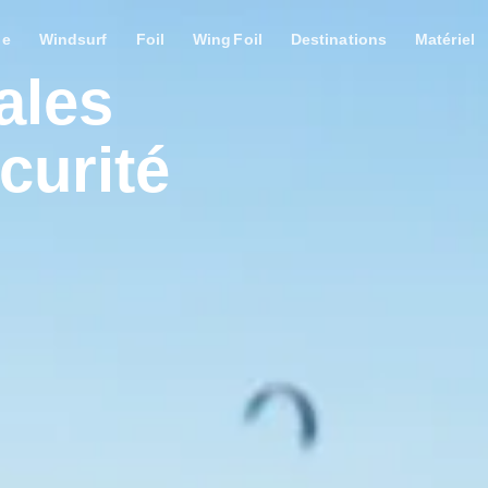
le
Windsurf
Foil
Wing Foil
Destinations
Matériel
ales
curité