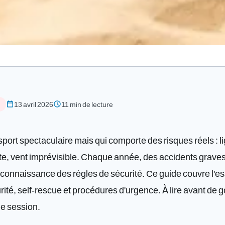
F
calendar_today
schedule
13 avril 2026
11 min de lecture
 sport spectaculaire mais qui comporte des risques réels : 
nte, vent imprévisible. Chaque année, des accidents grave
onnaissance des règles de sécurité. Ce guide couvre l'essen
té, self-rescue et procédures d'urgence. À lire avant de gonf
ue session.