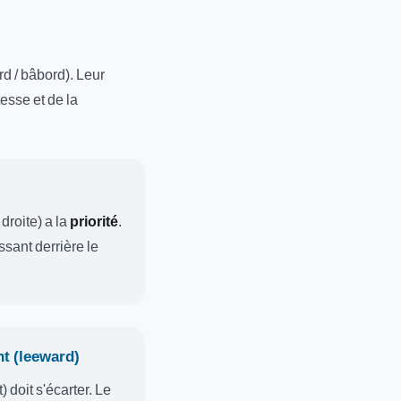
rd / bâbord). Leur
tesse et de la
 droite) a la
priorité
.
sant derrière le
nt (leeward)
) doit s'écarter. Le