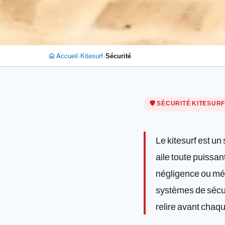
›
›
Accueil
Kitesurf
Sécurité
home
🛡️ SÉCURITÉ KITESUR
Le kitesurf est un
aile toute puissa
négligence ou méc
systèmes de sécuri
relire avant chaq