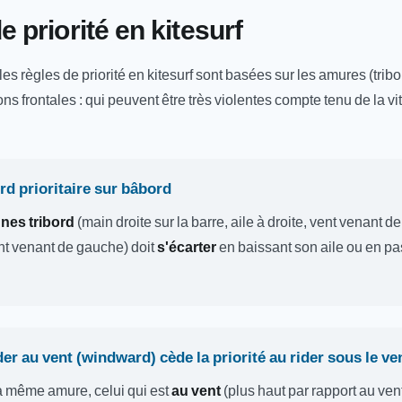
e priorité en kitesurf
s règles de priorité en kitesurf sont basées sur les amures (tribo
ions frontales : qui peuvent être très violentes compte tenu de la vi
ord prioritaire sur bâbord
gnes tribord
(main droite sur la barre, aile à droite, vent venant de
nt venant de gauche) doit
s'écarter
en baissant son aile ou en pas
ider au vent (windward) cède la priorité au rider sous le ve
la même amure, celui qui est
au vent
(plus haut par rapport au vent