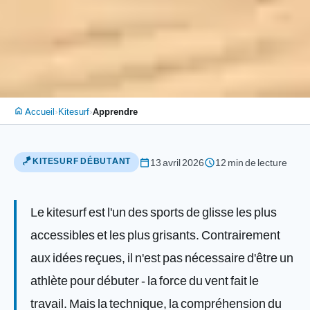
›
›
Accueil
Kitesurf
Apprendre
home
🪁 KITESURF DÉBUTANT
calendar_today
schedule
13 avril 2026
12 min de lecture
Le kitesurf est l'un des sports de glisse les plus
accessibles et les plus grisants. Contrairement
aux idées reçues, il n'est pas nécessaire d'être un
athlète pour débuter - la force du vent fait le
travail. Mais la technique, la compréhension du