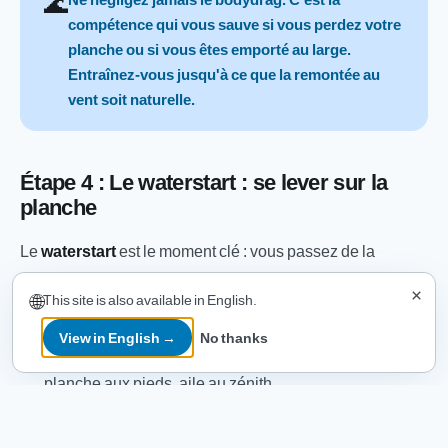
🌊
compétence qui vous sauve si vous perdez votre
planche ou si vous êtes emporté au large.
Entraînez-vous jusqu'à ce que la remontée au
vent soit naturelle.
Étape 4 : Le waterstart : se lever sur la
planche
Le
waterstart
est le moment clé : vous passez de la
position allongée dans l'eau à la position debout sur la
×
🌐
This site is also available in English.
planche, tracté par l'aile. Voici la séquence :
View in English →
No thanks
Position de départ
: allongé sur le dos dans l'eau,
planche aux pieds, aile au zénith.
Border l'aile
: tirez la barre vers vous pour amener l'aile
dans la zone de puissance (vers 10h ou 14h dans la